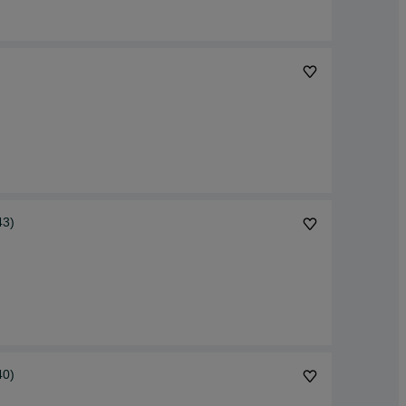
)
43)
40)