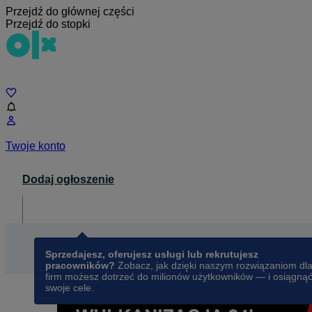
Przejdź do głównej części
Przejdź do stopki
Czat
Twoje konto
Dodaj ogłoszenie
Dla biznesu
opens in a new tab
Sprzedajesz, oferujesz usługi lub rekrutujesz
pracowników?
Zobacz, jak dzięki naszym rozwiązaniom dl
firm możesz dotrzeć do milionów użytkowników — i osiągną
swoje cele.