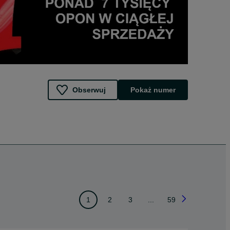
Obserwuj
Pokaż numer
1
2
3
...
59