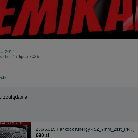
ca 2014
w dniu 17 lipca 2026
takt
przeglądania
255/50/19 Hankook Kinergy 4S2_7mm_2szt_(447)
690 zł