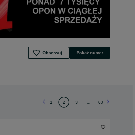
Obserwuj
Pokaż numer
1
2
3
...
60