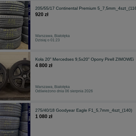
205/55/17 Continental Premium 5_7,5mm_4szt_(11
920 zł
Warszawa, Białołęka
Dzisiaj o 01:23
Koła 20" Mercedses 9,5x20" Opony Pirell ZIMOWEi
4 800 zł
Warszawa, Białołęka
Odświeżono dnia 06 sierpnia 2026
275/40/18 Goodyear Eagle F1_5,7mm_4szt_(140)
1 080 zł