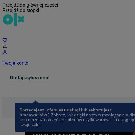
Przejdź do głównej części
Przejdź do stopki
Czat
Twoje konto
Dodaj ogłoszenie
Dla biznesu
opens in a new tab
Sprzedajesz, oferujesz usługi lub rekrutujesz
pracowników?
Zobacz, jak dzięki naszym rozwiązaniom dl
firm możesz dotrzeć do milionów użytkowników — i osiągną
swoje cele.